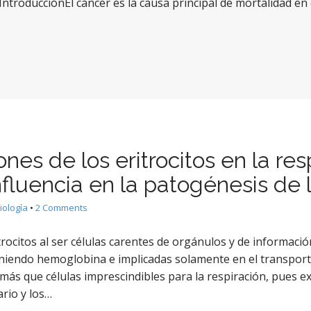
ntroducciónEl cáncer es la causa principal de mortalidad e
nes de los eritrocitos en la re
nfluencia en la patogénesis de 
ología
•
2 Comments
trocitos al ser células carentes de orgánulos y de informaci
niendo hemoglobina e implicadas solamente en el transporte
s que células imprescindibles para la respiración, pues exi
rio y los…