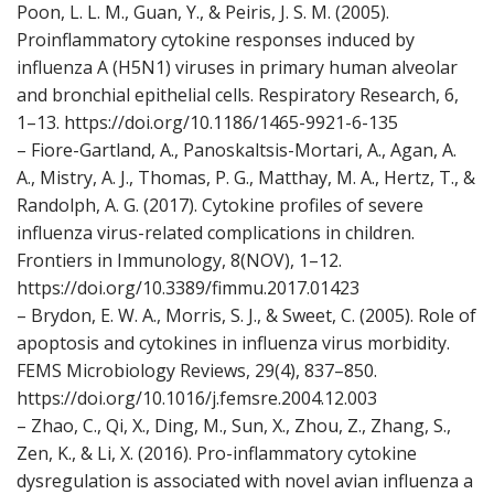
Poon, L. L. M., Guan, Y., & Peiris, J. S. M. (2005).
Proinflammatory cytokine responses induced by
influenza A (H5N1) viruses in primary human alveolar
and bronchial epithelial cells. Respiratory Research, 6,
1–13. https://doi.org/10.1186/1465-9921-6-135
– Fiore-Gartland, A., Panoskaltsis-Mortari, A., Agan, A.
A., Mistry, A. J., Thomas, P. G., Matthay, M. A., Hertz, T., &
Randolph, A. G. (2017). Cytokine profiles of severe
influenza virus-related complications in children.
Frontiers in Immunology, 8(NOV), 1–12.
https://doi.org/10.3389/fimmu.2017.01423
– Brydon, E. W. A., Morris, S. J., & Sweet, C. (2005). Role of
apoptosis and cytokines in influenza virus morbidity.
FEMS Microbiology Reviews, 29(4), 837–850.
https://doi.org/10.1016/j.femsre.2004.12.003
– Zhao, C., Qi, X., Ding, M., Sun, X., Zhou, Z., Zhang, S.,
Zen, K., & Li, X. (2016). Pro-inflammatory cytokine
dysregulation is associated with novel avian influenza a