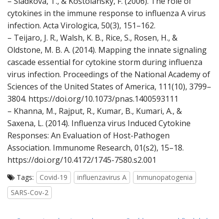
– Sládková, T., & Kostolanský, F. (2006). The role of
cytokines in the immune response to influenza A virus
infection. Acta Virologica, 50(3), 151–162.
– Teijaro, J. R., Walsh, K. B., Rice, S., Rosen, H., &
Oldstone, M. B. A. (2014). Mapping the innate signaling
cascade essential for cytokine storm during influenza
virus infection. Proceedings of the National Academy of
Sciences of the United States of America, 111(10), 3799–
3804. https://doi.org/10.1073/pnas.1400593111
– Khanna, M., Rajput, R., Kumar, B., Kumari, A., &
Saxena, L. (2014). Influenza virus Induced Cytokine
Responses: An Evaluation of Host-Pathogen
Association. Immunome Research, 01(s2), 15–18.
https://doi.org/10.4172/1745-7580.s2.001
Tags:
Covid-19
influenzavirus A
Inmunopatogenia
SARS-Cov-2