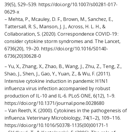
39(5), 529–539. https://doi.org/10.1007/s00281-017-
0629-x
– Mehta, P., Mcauley, D. F., Brown, M., Sanchez, E.,
Tattersall, R. S., Manson, J. J., Across, H. L. H., &
Collaboration, S. (2020). Correspondence COVID-19 :
consider cytokine storm syndromes and. The Lancet,
6736(20), 19–20. https://doi.org/10.1016/S0140-
6736(20)30628-0
– Yu, X., Zhang, X., Zhao, B., Wang, J., Zhu, Z., Teng, Z.,
Shao, J., Shen, J., Gao, Y., Yuan, Z., & Wu, F. (2011).
Intensive cytokine induction in pandemic H1N1
influenza virus infection accompanied by robust
production of IL-10 and IL-6. PLoS ONE, 6(12), 1–9.
https://doi.org/10.1371/journal.pone.0028680
– Van Reeth, K. (2000). Cytokines in the pathogenesis of
influenza. Veterinary Microbiology, 74(1–2), 109–116.
https://doi.org/10.1016/S0378-1135(00)00171-1