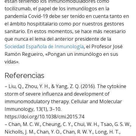
están teniendo los inmunomoduladores como
tocilizumab, el papel de los inmunólogos en la
pandemia Covid-19 debe ser tenido en cuenta tanto en
el ámbito hospititalario como por nuestros gestores
sanitario. En estos momentos, se hace más necesario
que nunca el lema del anterior presidente de la
Sociedad Española de Inmunología
, el Profesor José
Ramón Regueiro, «Pongan un inmunólogo en sus
vidas».
Referencias
– Liu, Q., Zhou, Y. H., & Yang, Z. Q. (2016). The cytokine
storm of severe influenza and development of
immunomodulatory therapy. Cellular and Molecular
Immunology, 13(1), 3–10.
https://doi.org/10.1038/cmi.2015.74
– Chan, M. C. W., Cheung, C. Y., Chui, W. H., Tsao, G. S. W.,
Nicholls, J. M., Chan, Y. O., Chan, R. W. Y., Long, H. T.,