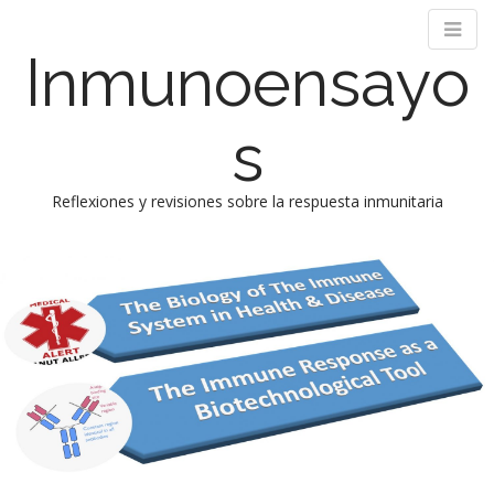
Inmunoensayo
s
Reflexiones y revisiones sobre la respuesta inmunitaria
M
S
k
a
i
i
p
n
t
m
o
e
c
n
o
n
u
t
e