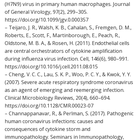
(H7N9) virus in primary human macrophages. Journal
of General Virology, 97(2), 299–305.
https://doi.org/10.1099/jgv.0.000357
– Teijaro, J. R., Walsh, K. B., Cahalan, S., Fremgen, D. M.,
Roberts, E., Scott, F., Martinborough, E., Peach, R.,
Oldstone, M. B. A., & Rosen, H. (2011). Endothelial cells
are central orchestrators of cytokine amplification
during influenza virus infection. Cell, 146(6), 980–991.
https://doi.org/10.1016/j.cell.2011.08.015
– Cheng, V. C. C., Lau, S. K. P., Woo, P. C. Y., & Kwok, Y. Y.
(2007). Severe acute respiratory syndrome coronavirus
as an agent of emerging and reemerging infection.
Clinical Microbiology Reviews, 20(4), 660–694.
https://doi.org/10.1128/CMR.00023-07
– Channappanavar, R., & Perlman, S. (2017). Pathogenic
human coronavirus infections: causes and
consequences of cytokine storm and
immunopathology. Seminars in Immunopathology,